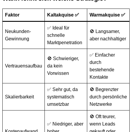
Faktor
Kaltakquise ✅
Warmakquise ✅
✅ Ideal für
Neukunden-
🚫 Langsamer,
schnelle
Gewinnung
aber nachhaltiger
Marktpenetration
✅ Einfacher
🚫 Schwieriger,
durch
Vertrauensaufbau
da kein
bestehende
Vorwissen
Kontakte
✅ Sehr gut, da
🚫 Begrenzter
Skalierbarkeit
systematisch
durch persönliche
umsetzbar
Netzwerke
🚫 Oft teurer,
✅ Niedriger, aber
wenn Leads
Kostenaufwand
hoher
gekauft oder