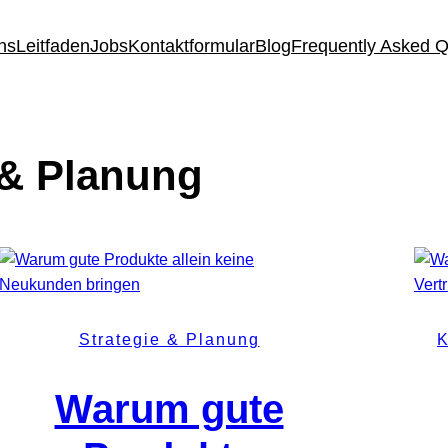
ns
Leitfaden
Jobs
Kontaktformular
Blog
Frequently Asked 
 & Planung
Strategie & Planung
K
Warum gute