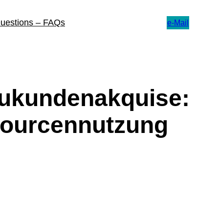
Questions – FAQs
e-Mail
Neukundenakquise:
sourcennutzung