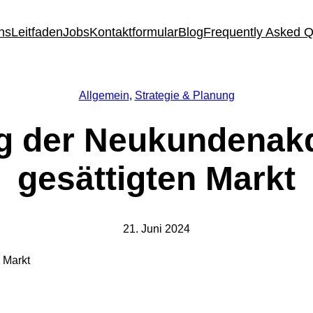
ns
Leitfaden
Jobs
Kontaktformular
Blog
Frequently Asked 
Allgemein
, 
Strategie & Planung
g der Neukundenakq
gesättigten Markt
21. Juni 2024