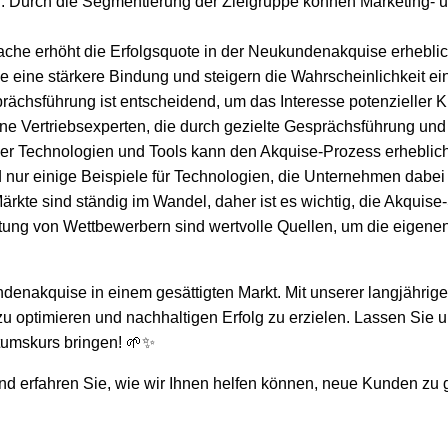
Durch die Segmentierung der Zielgruppe können Marketing- und
rache erhöht die Erfolgsquote in der Neukundenakquise erhebli
 eine stärkere Bindung und steigern die Wahrscheinlichkeit ei
sprächsführung ist entscheidend, um das Interesse potenzielle
rene Vertriebsexperten, die durch gezielte Gesprächsführung
er Technologien und Tools kann den Akquise-Prozess erheblich 
 nur einige Beispiele für Technologien, die Unternehmen dabei
Märkte sind ständig im Wandel, daher ist es wichtig, die Akquis
ng von Wettbewerbern sind wertvolle Quellen, um die eigenen
enakquise in einem gesättigten Markt. Mit unserer langjährige
 zu optimieren und nachhaltigen Erfolg zu erzielen. Lassen Si
umskurs bringen! 🌱✨
nd erfahren Sie, wie wir Ihnen helfen können, neue Kunden zu g