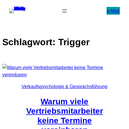
Zum
e-Mail
Inhalt
springen
Schlagwort:
Trigger
Verkaufspsychologie & Gesprächsführung
Warum viele
Vertriebsmitarbeiter
keine Termine