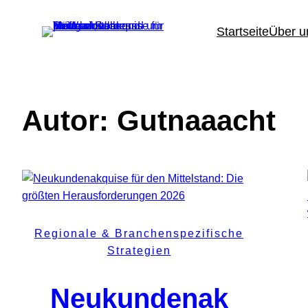
Zum
Inhalt
Startseite
Über u
springen
Autor:
Gutnaaacht
Regionale & Branchenspezifische
Strategien
Neukundenak