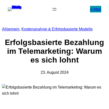
Zum
e-Mail
Inhalt
springen
Allgemein
, 
Kostenanalyse & Erfolgsbasierte Modelle
Erfolgsbasierte Bezahlung
im Telemarketing: Warum
es sich lohnt
23. August 2024