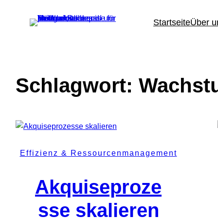
Zum
Inhalt
Startseite
Über u
springen
Schlagwort:
Wachst
Effizienz & Ressourcenmanagement
Akquiseproze
sse skalieren