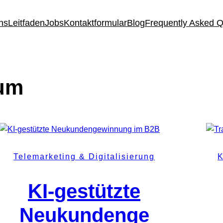
ns
Leitfaden
Jobs
Kontaktformular
Blog
Frequently Asked 
um
Telemarketing & Digitalisierung
K
KI-gestützte
Neukundenge