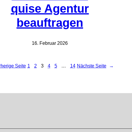
quise Agentur
beauftragen
16. Februar 2026
herige Seite
1
2
3
4
5
…
14
Nächste Seite
→